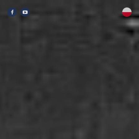
Przejdź
do
treści