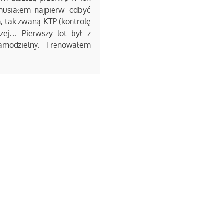
musiałem najpierw odbyć
, tak zwaną KTP (kontrolę
ższej… Pierwszy lot był z
amodzielny. Trenowałem