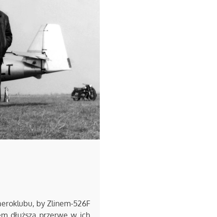
aeroklubu, by Zlinem-526F
em dłuższą przerwę w ich