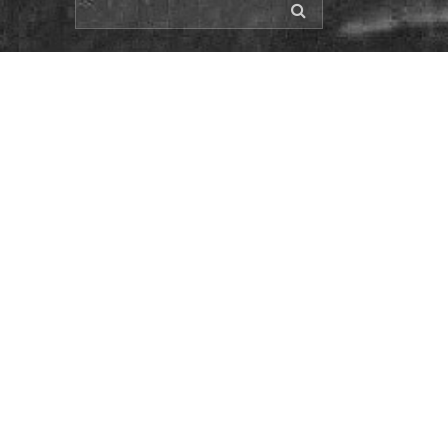
Tag:
bitwa o anglię