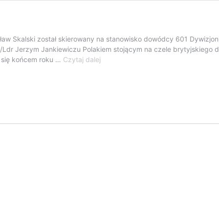
isław Skalski został skierowany na stanowisko dowódcy 601 Dywizjo
o S/Ldr Jerzym Jankiewiczu Polakiem stojącym na czele brytyjskiego
Stanisław
m się końcem roku …
Czytaj dalej
Skalski
–
Cz.
II