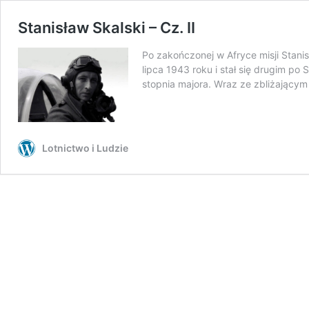
Stanisław Skalski – Cz. II
Po zakończonej w Afryce misji Stan
lipca 1943 roku i stał się drugim p
stopnia majora. Wraz ze zbliżający
Lotnictwo i Ludzie